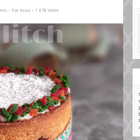
res
Par
Assia
1 878 Views