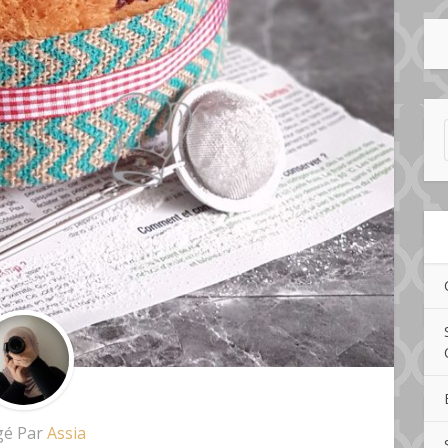
gé Par
Assia