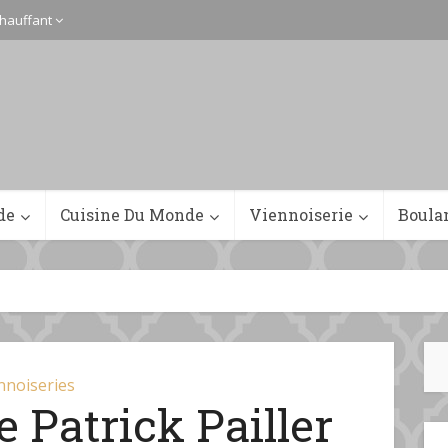
hauffant
de
Cuisine Du Monde
Viennoiserie
Boula
nnoiseries
e Patrick Pailler