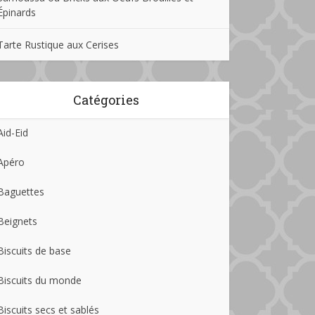
Épinards
Tarte Rustique aux Cerises
Catégories
Aid-Eid
Apéro
Baguettes
Beignets
Biscuits de base
Biscuits du monde
Biscuits secs et sablés