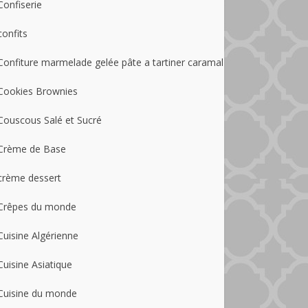
Confiserie
confits
Confiture marmelade gelée pâte a tartiner caramal
Cookies Brownies
Couscous Salé et Sucré
Crème de Base
crème dessert
Crêpes du monde
Cuisine Algérienne
Cuisine Asiatique
Cuisine du monde