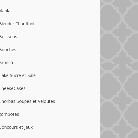
blabla
Blender Chauffant
Boissons
Brioches
Brunch
Cake Sucré et Salé
CheeseCakes
Chorbas Soupes et Veloutés
compotes
Concours et Jeux