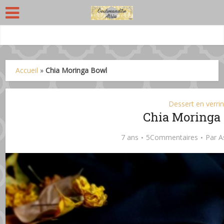
Accueil
»
Chia Moringa Bowl
Dessert en verri
Chia Moringa
7 ans
5Commentaires
Par
A