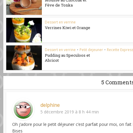
Mousse au Chocolat et
Fève de Tonka
Dessert en verrine
Verrines Kiwi et Orange
Dessert en verrine
•
Petit dejeuner
•
Recette Expres
Pudding au Speculoos et
Abricot
5 Comment
delphine
5 décembre 2019 à 8 h 44 min
Oh j’adore pour le petit déjeuner c’est parfait pour moi, on fait
Bises