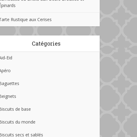
Épinards
Tarte Rustique aux Cerises
Catégories
Aid-Eid
Apéro
Baguettes
Beignets
Biscuits de base
Biscuits du monde
Biscuits secs et sablés