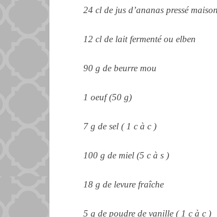
24 cl de jus d’ananas pressé maiso
12 cl de lait fermenté ou elben
90 g de beurre mou
1 oeuf (50 g)
7 g de sel ( 1 c à c )
100 g de miel (5 c à s )
18 g de levure fraîche
5 g de poudre de vanille ( 1 c à c )