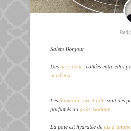
Redi
Salem Bonjour
Des
briochettes
collées entre elles p
moelleux
.
Les
hawaiian sweet rolls
sont des pe
parfumés au
goût exotique
.
La pâte est hydratée de
jus d’anana