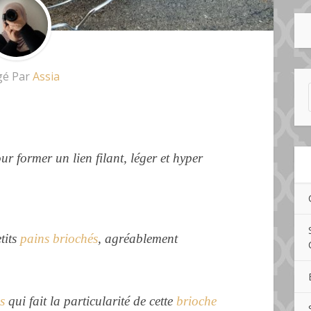
gé Par
Assia
our former un lien filant, léger et hyper
tits
pains briochés
, agréablement
s
qui fait la particularité de cette
brioche