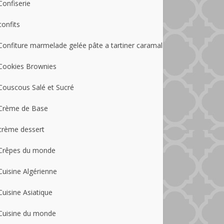
Confiserie
confits
Confiture marmelade gelée pâte a tartiner caramal
Cookies Brownies
Couscous Salé et Sucré
Crème de Base
crème dessert
Crêpes du monde
Cuisine Algérienne
Cuisine Asiatique
Cuisine du monde