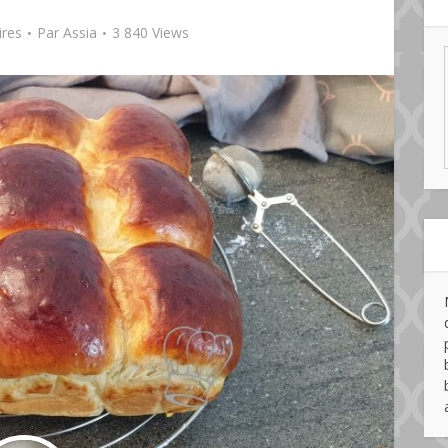
res
Par
Assia
3 840 Views