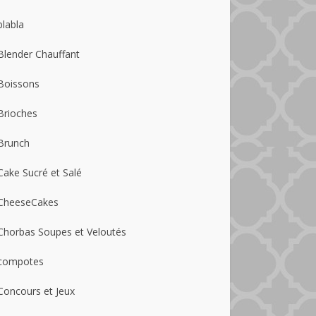
blabla
Blender Chauffant
Boissons
Brioches
Brunch
Cake Sucré et Salé
CheeseCakes
Chorbas Soupes et Veloutés
compotes
Concours et Jeux