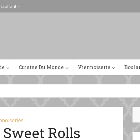
hauffant
de
Cuisine Du Monde
Viennoiserie
Boula
nnoiseries
 Sweet Rolls