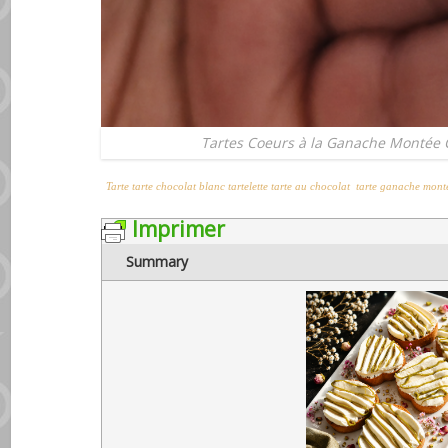
Tartes Coeurs à la Ganache Montée C
Tarte
tarte chocolat blanc
tartelette
tarte au chocolat
tarte ganache mont
Imprimer
Summary