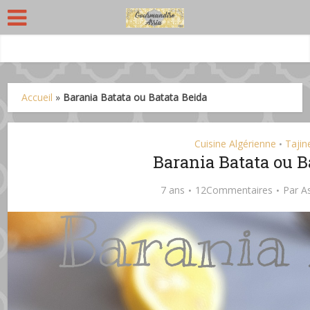
Accueil
»
Barania Batata ou Batata Beida
Cuisine Algérienne
Tajin
•
Barania Batata ou B
7 ans
12Commentaires
Par
A