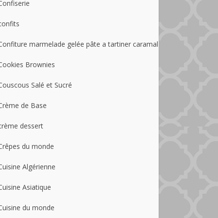
Confiserie
confits
Confiture marmelade gelée pâte a tartiner caramal
Cookies Brownies
Couscous Salé et Sucré
Crème de Base
crème dessert
Crêpes du monde
Cuisine Algérienne
Cuisine Asiatique
Cuisine du monde