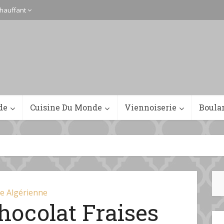
hauffant
de
Cuisine Du Monde
Viennoiserie
Boula
ne Algérienne
hocolat Fraises