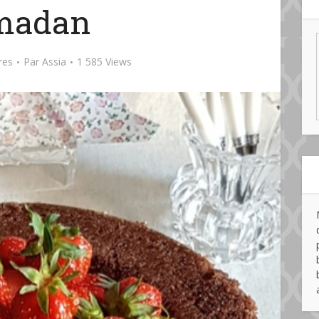
madan
res
Par
Assia
1 585 Views