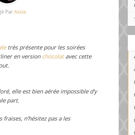
gé Par
Assia
ale
très présente pour les soirées
liner en version
chocolat
avec cette
out.
ré, elle est bien aérée impossible d’y
ule part.
 fraises, n’hésitez pas a les