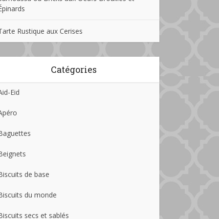
Épinards
Tarte Rustique aux Cerises
Catégories
Aid-Eid
Apéro
Baguettes
Beignets
Biscuits de base
Biscuits du monde
Biscuits secs et sablés