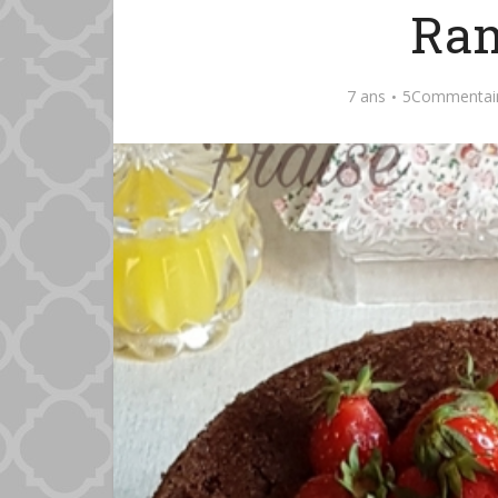
Ra
7 ans
5Commentai