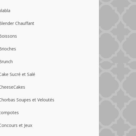
blabla
Blender Chauffant
Boissons
Brioches
Brunch
Cake Sucré et Salé
CheeseCakes
Chorbas Soupes et Veloutés
compotes
Concours et Jeux