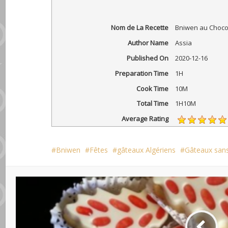
Nom de La Recette
Bniwen au Chocol
Author Name
Assia
Published On
2020-12-16
Preparation Time
1H
Cook Time
10M
Total Time
1H10M
Average Rating
Bniwen
Fêtes
gâteaux Algériens
Gâteaux sans