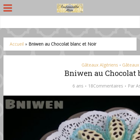
Accueil
»
Bniwen au Chocolat blanc et Noir
Gâteaux Algériens
Gâteaux 
•
Bniwen au Chocolat b
6 ans
18Commentaires
Par
A