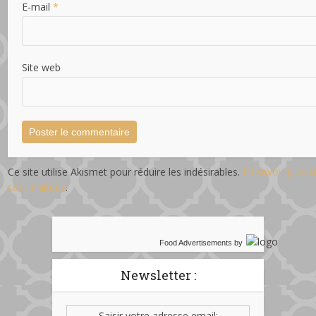
E-mail
*
Site web
Ce site utilise Akismet pour réduire les indésirables.
En savoir plus 
sont traitées
.
Food Advertisements
by
Newsletter :
Saisir votre adresse email: