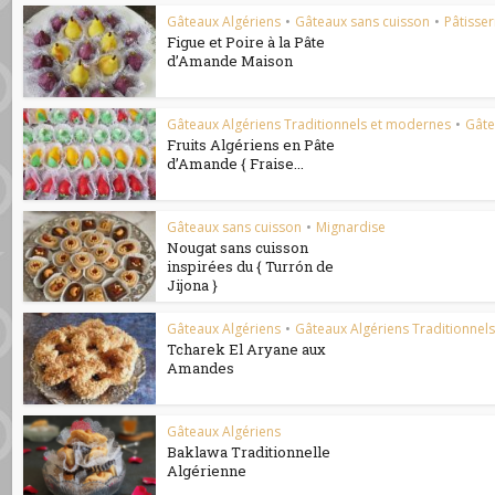
Gâteaux Algériens
•
Gâteaux sans cuisson
•
Pâtisser
Figue et Poire à la Pâte
d’Amande Maison
Gâteaux Algériens Traditionnels et modernes
•
Gâte
Fruits Algériens en Pâte
d’Amande { Fraise...
Gâteaux sans cuisson
•
Mignardise
Nougat sans cuisson
inspirées du { Turrón de
Jijona }
Gâteaux Algériens
•
Gâteaux Algériens Traditionnel
Tcharek El Aryane aux
Amandes
Gâteaux Algériens
Baklawa Traditionnelle
Algérienne