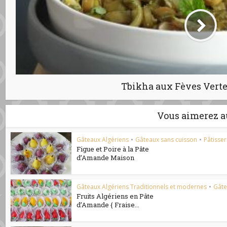
Tbikha aux Fèves Vert
Vous aimerez a
Gâteaux Algériens
•
Gâteaux sans cuisson
•
Pâtisser
Figue et Poire à la Pâte
d’Amande Maison
Gâteaux Algériens Traditionnels et modernes
•
Gâte
Fruits Algériens en Pâte
d’Amande { Fraise...