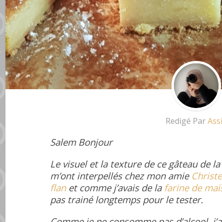
Redigé Par
Ass
Salem Bonjour
Le visuel et la texture de ce gâteau de l
m’ont interpellés chez mon amie
Christe
flan
et comme j’avais de la
farine de maï
pas trainé longtemps pour le tester.
Comme je ne consomme pas d’alcool, j’