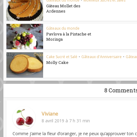
Gâteaux du monde
•
Moelleux Sucrés et Salés
Gâteau Mollet des
Ardennes
Gâteaux du monde
Pavlova à la Pistache et
Moringa
Cake Sucré et Salé
•
Gâteaux d'Anniversaire
•
Gâtea
Molly Cake
8 Comment
Viviane
8 avril 2019 à 7 h 31 min
Comme j’aime la fleur d’oranger, je ne peux qu’approuver ton 