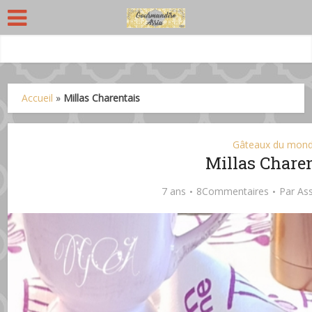
Accueil
»
Millas Charentais
Gâteaux du mon
Millas Chare
7 ans
8Commentaires
Par
Ass