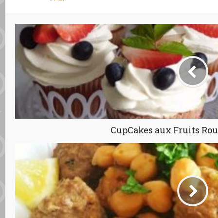
CupCakes aux Fruits Roug