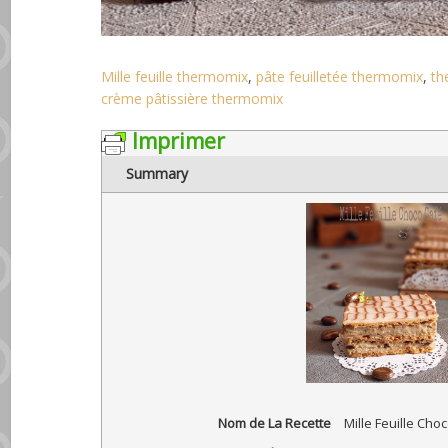
Mille feuille thermomix
,
pâte feuilletée thermomix
,
th
crème pâtissière thermomix
Imprimer
Summary
Nom de La Recette
Mille Feuille Cho