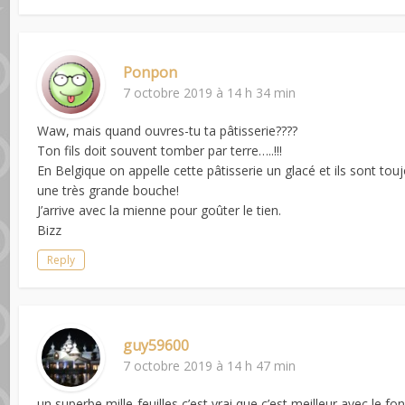
Ponpon
7 octobre 2019 à 14 h 34 min
Waw, mais quand ouvres-tu ta pâtisserie????
Ton fils doit souvent tomber par terre…..!!!
En Belgique on appelle cette pâtisserie un glacé et ils sont tou
une très grande bouche!
J’arrive avec la mienne pour goûter le tien.
Bizz
Reply
guy59600
7 octobre 2019 à 14 h 47 min
un superbe mille-feuilles c’est vrai que c’est meilleur avec le 