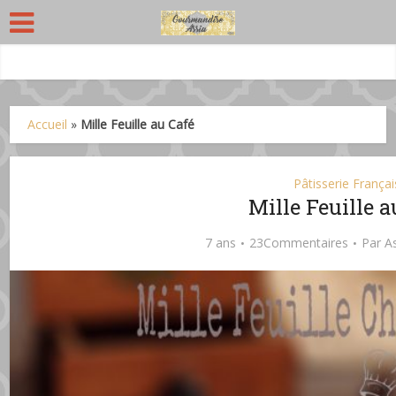
Accueil
»
Mille Feuille au Café
Pâtisserie Françai
Mille Feuille a
7 ans
23Commentaires
Par
A