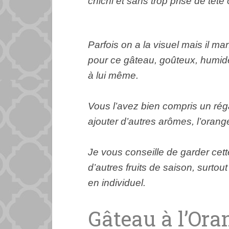
chichi et sans trop prise de tête
Parfois on a la visuel mais il man
pour ce gâteau,
goûteux
, humide
à lui même.
Vous l’avez bien compris un rég
ajouter d’autres
arômes
, l’oran
Je vous conseille de garder cet
d’autres fruits de saison, surtout
en individuel.
Gâteau à l’Or