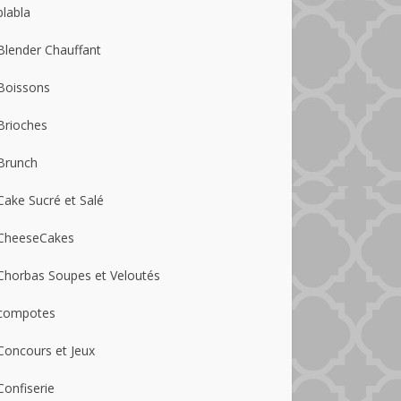
blabla
Blender Chauffant
Boissons
Brioches
Brunch
Cake Sucré et Salé
CheeseCakes
Chorbas Soupes et Veloutés
compotes
Concours et Jeux
Confiserie