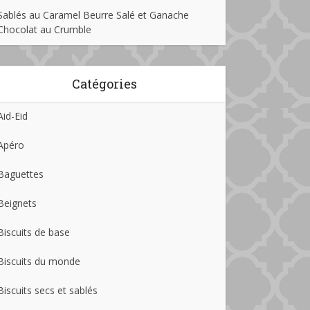
Sablés au Caramel Beurre Salé et Ganache
Chocolat au Crumble
Catégories
Aid-Eid
Apéro
Baguettes
Beignets
Biscuits de base
Biscuits du monde
Biscuits secs et sablés