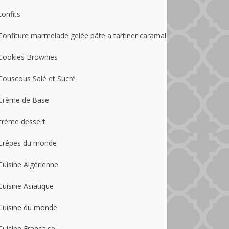
confits
Confiture marmelade gelée pâte a tartiner caramal
Cookies Brownies
Couscous Salé et Sucré
Crème de Base
crème dessert
Crêpes du monde
Cuisine Algérienne
Cuisine Asiatique
Cuisine du monde
Cuisine Française