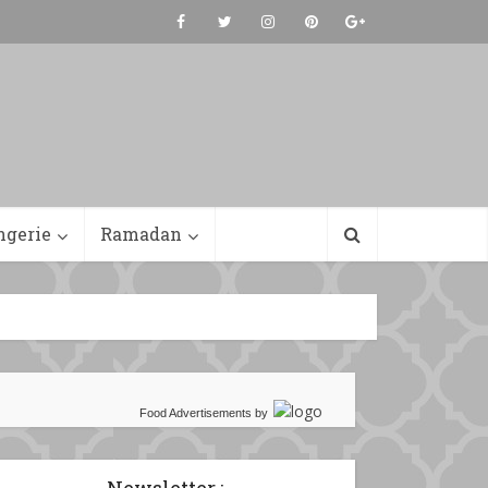
ngerie
Ramadan
Food Advertisements
by