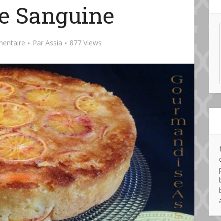
ge Sanguine
mentaire
Par
Assia
877 Views