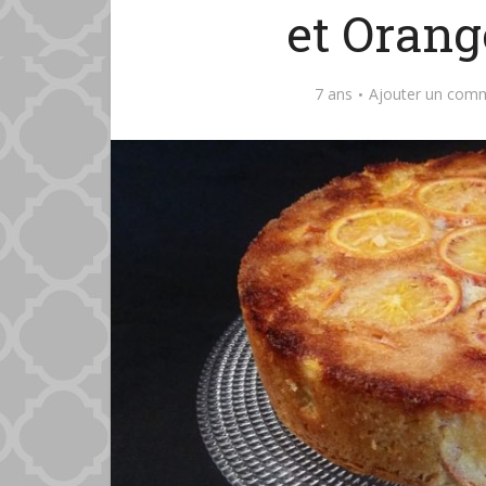
et Oran
7 ans
Ajouter un com