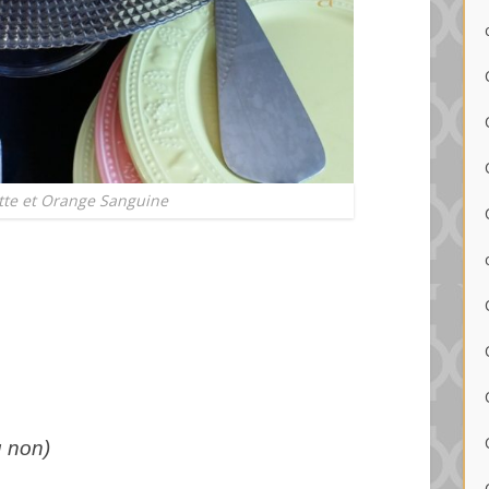
tte et Orange Sanguine
u non)