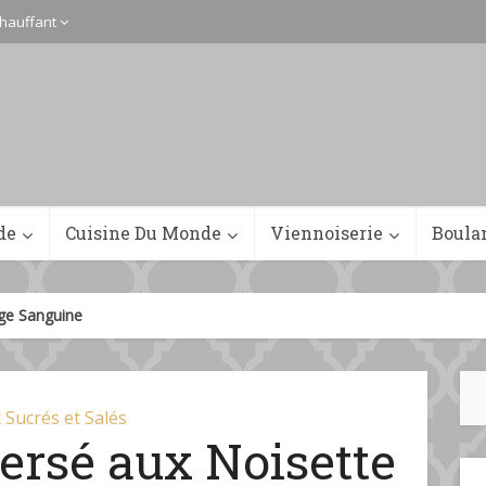
hauffant
de
Cuisine Du Monde
Viennoiserie
Boula
ge Sanguine
 Sucrés et Salés
ersé aux Noisette