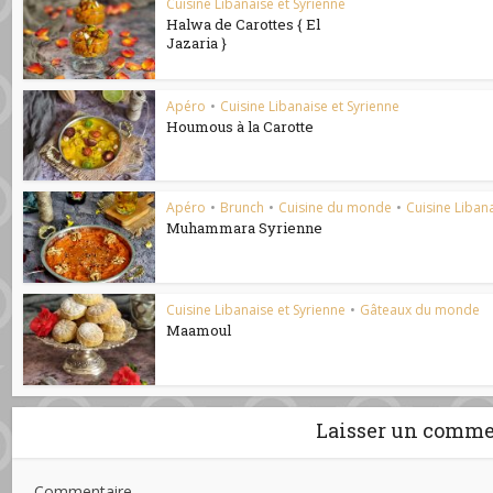
Cuisine Libanaise et Syrienne
Halwa de Carottes { El
Jazaria }
Apéro
•
Cuisine Libanaise et Syrienne
Houmous à la Carotte
Apéro
•
Brunch
•
Cuisine du monde
•
Cuisine Libana
Muhammara Syrienne
Cuisine Libanaise et Syrienne
•
Gâteaux du monde
Maamoul
Laisser un comme
Commentaire