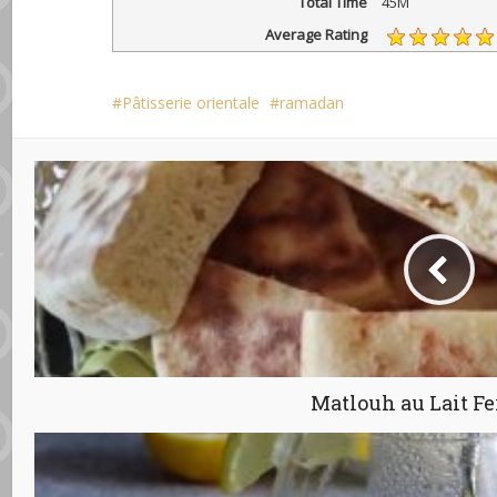
Total Time
45M
Average Rating
Pâtisserie orientale
ramadan
Matlouh au Lait F