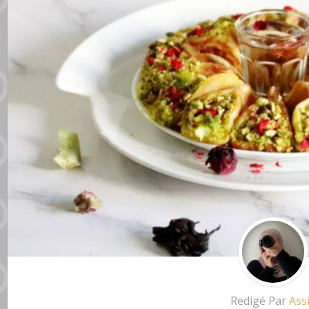
Redigé Par
Ass