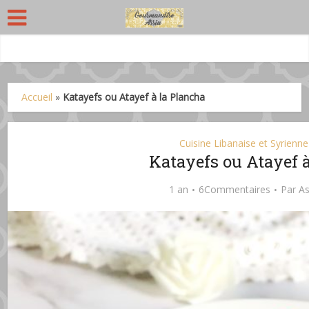
Accueil
»
Katayefs ou Atayef à la Plancha
Cuisine Libanaise et Syrienne
Katayefs ou Atayef 
1 an
6Commentaires
Par
As