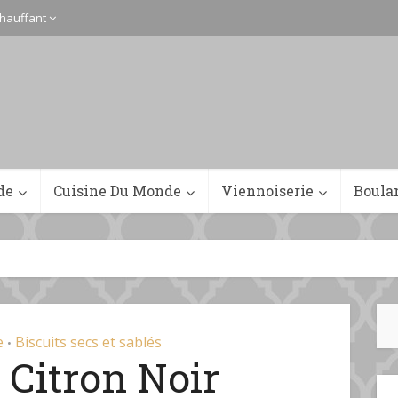
hauffant
de
Cuisine Du Monde
Viennoiserie
Boula
e
Biscuits secs et sablés
•
 Citron Noir