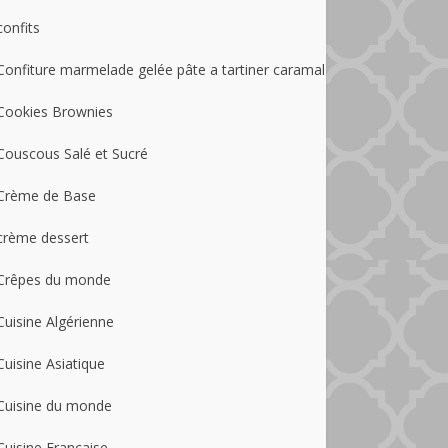
confits
Confiture marmelade gelée pâte a tartiner caramal
Cookies Brownies
Couscous Salé et Sucré
Crème de Base
crème dessert
Crêpes du monde
Cuisine Algérienne
Cuisine Asiatique
Cuisine du monde
Cuisine Française