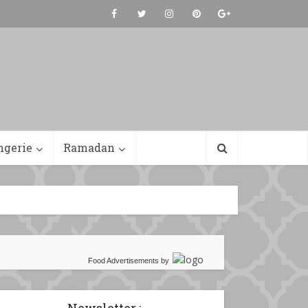
ngerie
Ramadan
Food Advertisements
by