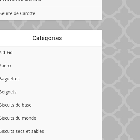
Beurre de Carotte
Catégories
Aid-Eid
Apéro
Baguettes
Beignets
Biscuits de base
Biscuits du monde
Biscuits secs et sablés