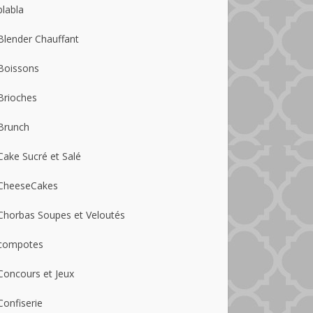
blabla
Blender Chauffant
Boissons
Brioches
Brunch
Cake Sucré et Salé
CheeseCakes
Chorbas Soupes et Veloutés
compotes
Concours et Jeux
Confiserie