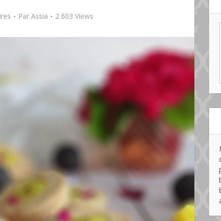
res
Par
Assia
2 603 Views