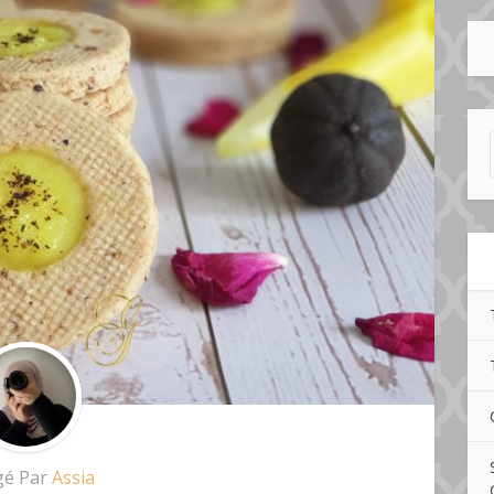
gé Par
Assia