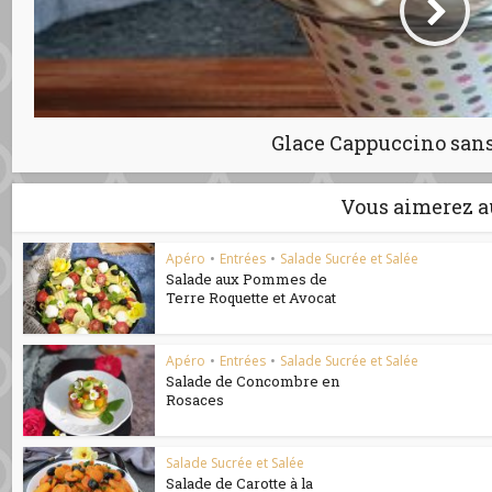
Glace Cappuccino sans
Vous aimerez a
Apéro
•
Entrées
•
Salade Sucrée et Salée
Salade aux Pommes de
Terre Roquette et Avocat
Apéro
•
Entrées
•
Salade Sucrée et Salée
Salade de Concombre en
Rosaces
Salade Sucrée et Salée
Salade de Carotte à la