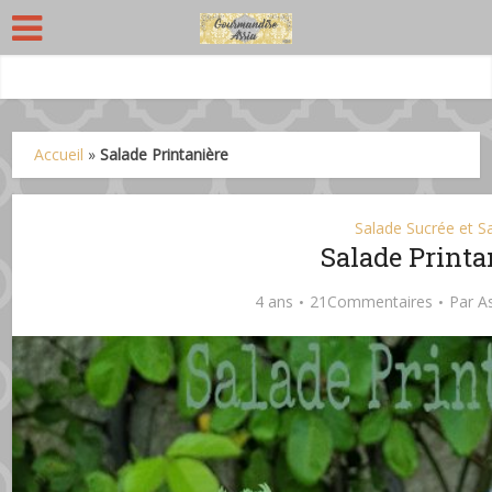
Accueil
»
Salade Printanière
Salade Sucrée et S
Salade Printa
4 ans
21Commentaires
Par
A