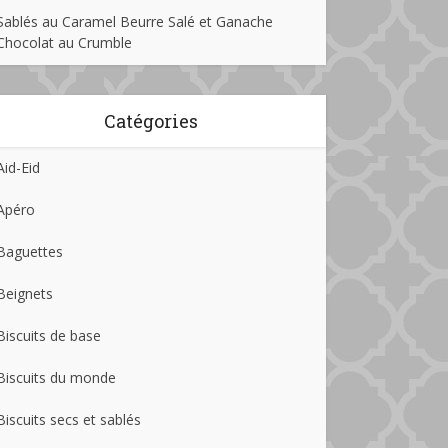
Sablés au Caramel Beurre Salé et Ganache
Chocolat au Crumble
Catégories
Aid-Eid
Apéro
Baguettes
Beignets
Biscuits de base
Biscuits du monde
Biscuits secs et sablés