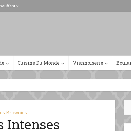
hauffant
de
Cuisine Du Monde
Viennoiserie
Boula
es Brownies
s Intenses