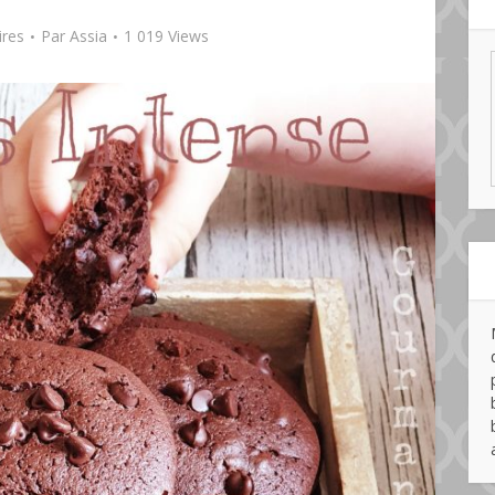
res
Par
Assia
1 019 Views