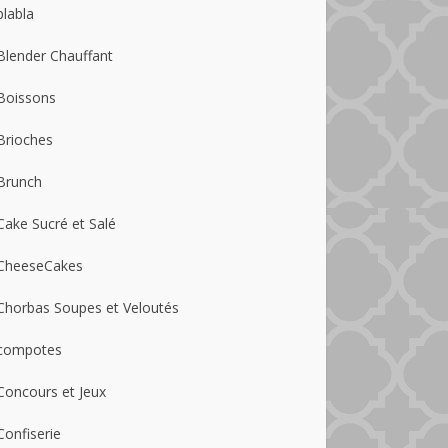
blabla
Blender Chauffant
Boissons
Brioches
Brunch
Cake Sucré et Salé
CheeseCakes
Chorbas Soupes et Veloutés
compotes
Concours et Jeux
Confiserie