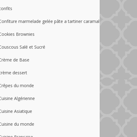
confits
Confiture marmelade gelée pâte a tartiner caramal
Cookies Brownies
Couscous Salé et Sucré
Crème de Base
crème dessert
Crêpes du monde
Cuisine Algérienne
Cuisine Asiatique
Cuisine du monde
Cuisine Française