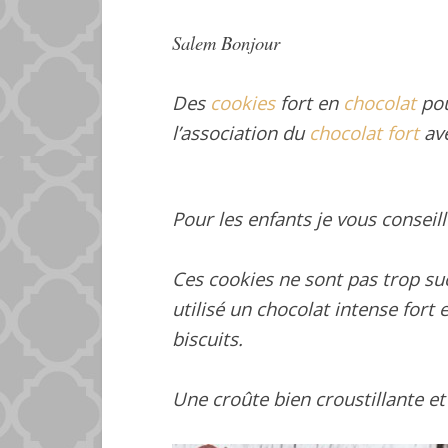
Salem Bonjour
Des
cookies
fort en
chocolat
pou
l’association du
chocolat fort
ave
Pour les enfants je vous conseil
Ces cookies ne sont pas trop sucr
utilisé un chocolat intense fort
biscuits.
Une
croûte
bien croustillante e