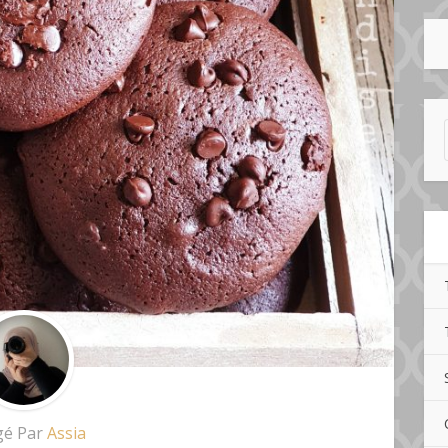
gé Par
Assia