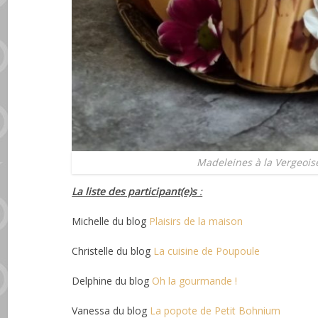
Madeleines à la Vergeoise
La liste des participant(e)s
:
Michelle du blog
Plaisirs de la maison
Christelle du blog
La cuisine de Poupoule
Delphine du blog
Oh la gourmande !
Vanessa du blog
La popote de Petit Bohnium