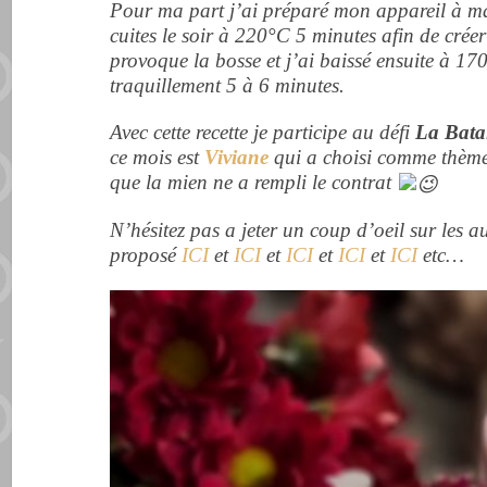
Pour ma part j’ai préparé mon appareil à mad
cuites le soir à 220°C 5 minutes afin de crée
provoque la bosse et j’ai baissé ensuite à 17
traquillement 5 à 6 minutes.
Avec cette recette je participe au défi
La Bata
ce mois est
Viviane
qui a choisi comme thèm
que la mien ne a rempli le contrat
N’hésitez pas a jeter un coup d’oeil sur les a
proposé
ICI
et
ICI
et
ICI
et
ICI
et
ICI
etc…