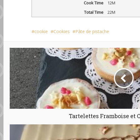
Cook Time
12M
Total Time
22M
cookie
Cookies
Pâte de pistache
Tartelettes Framboise et 