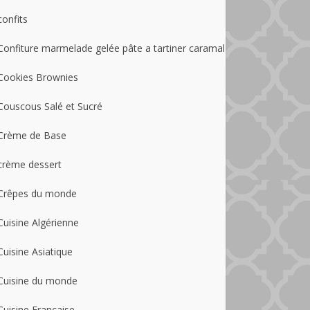
confits
Confiture marmelade gelée pâte a tartiner caramal
Cookies Brownies
Couscous Salé et Sucré
Crème de Base
crème dessert
Crêpes du monde
Cuisine Algérienne
Cuisine Asiatique
Cuisine du monde
Cuisine Française