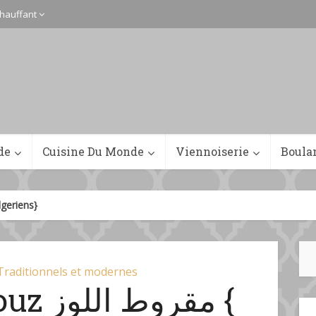
hauffant
de
Cuisine Du Monde
Viennoiserie
Boula
 Gâteaux Algeriens}
Traditionnels et modernes
مقرو {