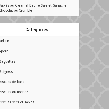
Sablés au Caramel Beurre Salé et Ganache
Chocolat au Crumble
Catégories
Aid-Eid
Apéro
Baguettes
Beignets
Biscuits de base
Biscuits du monde
Biscuits secs et sablés