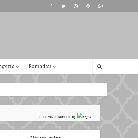
ngerie
Ramadan
Food Advertisements
by