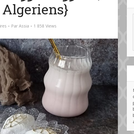
 Algeriens}
res
Par
Assia
1 858 Views