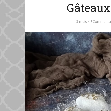
Gâteaux
3 mois
8Commentai