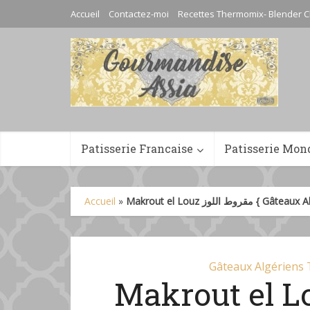
Accueil
Contactez-moi
Recettes Thermomix- Blender C
Patisserie Francaise
Patisserie Mon
Accueil
»
Makrout el Louz مقروط اللوز {
Gâteaux Algériens 
Makrout el Louz ط اللوز