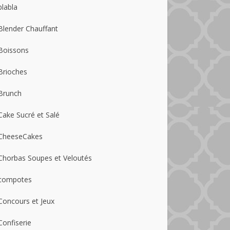
blabla
Blender Chauffant
Boissons
Brioches
Brunch
Cake Sucré et Salé
CheeseCakes
Chorbas Soupes et Veloutés
compotes
Concours et Jeux
Confiserie