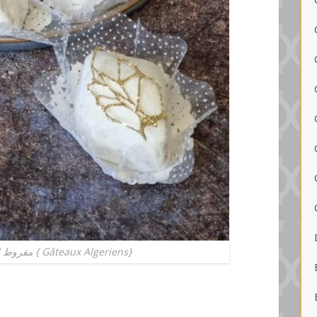
Makrout el Louz مقروط اللوز { Gâteaux Algeriens}