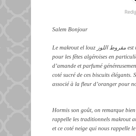
Redi
Salem Bonjour
Le makrout el louz مقروط اللوز est une pâtisserie algérienne incontournable
pour les fêtes algéroises en particul
d’amande et parfumé généreusement d
coté sucré de ces biscuits élégants.
associé à la fleur d’oranger pour no
Hormis son goût, on remarque bien 
rappelle les traditionnels makrout a
et ce coté neige qui nous rappelle l