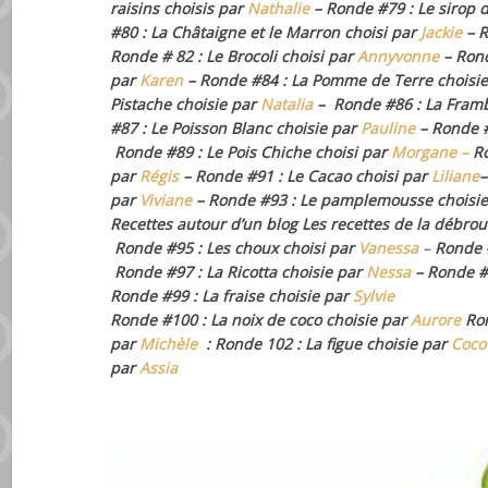
raisins choisis par
Nathalie
– Ronde #79 : Le sirop d
#80 : La Châtaigne et le Marron choisi par
Jackie
– R
Ronde # 82 : Le Brocoli choisi par
Annyvonne
– Rond
par
Karen
– Ronde #84 : La Pomme de Terre choisi
Pistache choisie par
Natalia
– Ronde #86 : La Framb
#87 : Le Poisson Blanc choisie par
Pauline
– Ronde #
Ronde #89 : Le Pois Chiche choisi par
Morgane –
R
par
Régis
– Ronde #91 : Le Cacao choisi par
Liliane
–
par
Viviane
– Ronde #93 : Le pamplemousse choisi
Recettes autour d’un blog Les recettes de la débroui
Ronde #95 : Les choux choisi par
Vanessa
–
Ronde #
Ronde #97 : La Ricotta choisie par
Nessa
– Ronde 
Ronde #99
: La fraise choisie par
Sylvie
Ronde #100 : La noix de coco choisie par
Aurore
Ron
par
Michèle
: Ronde 102 : La figue choisie par
Coco
par
Assia