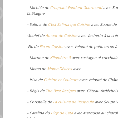
– Michèle de
Croquant Fondant Gourmand
avec Sup
Châtaigne
– Salima de
C’est Salima qui Cuisine
avec
Soupe de 
-Soulef de
Amour de Cuisine
avec
Vacherin à la cr
-Flo de
Flo en Cuisine
avec
Velouté de potimarron à
– Martine de
Kilomètre-0
avec
castagne al cucchiaio
– Momo de
Momo Délices
avec
– Irisa de
Cuisine et Couleurs
avec Velouté de Châta
– Régis de
The Best Recipes
avec
Gâteau Ardéchois
– Christelle de
La cuisine de Poupoule
avec
Soupe V
– Catalina du
Blog de Cata
avec
Marquise au chocol