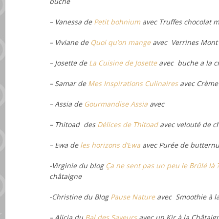
bûche
–
Vanessa de
Petit bohnium
avec
Truffes chocolat 
– Viviane de
Quoi qu’on mange
avec Verrines Mont 
– Josette de
La Cuisine de Josette
avec
buche a la 
– Samar de
Mes Inspirations Culinaires
avec
Crème 
– Assia de
Gourmandise Assia
avec
– Thitoad des
Délices de Thitoad
avec
velouté de c
– Ewa de
les horizons d’Ewa
avec
Purée de butternu
-Virginie du blog
Ça ne sent pas un peu le Brûlé là 
châtaigne
-Christine du Blog
Pause Nature
avec Smoothie à la
– Alicia du
Bal des Saveurs
avec un Kir à la Châtai