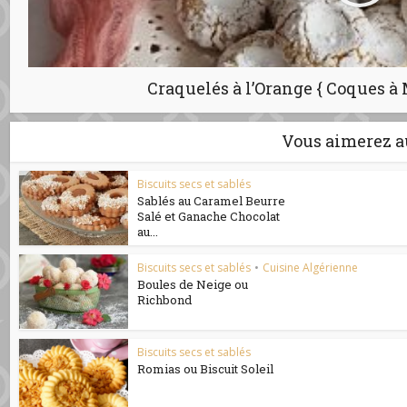
Craquelés à l’Orange { Coques à
Vous aimerez a
Biscuits secs et sablés
Sablés au Caramel Beurre
Salé et Ganache Chocolat
au...
Biscuits secs et sablés
•
Cuisine Algérienne
Boules de Neige ou
Richbond
Biscuits secs et sablés
Romias ou Biscuit Soleil