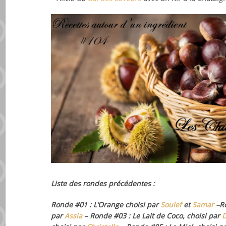
Liste des rondes précédentes :
Ronde #01 : L’Orange choisi par
Soulef
et
Samar
–
R
par
Assia
– Ronde #03 : Le Lait de Coco, choisi par
D