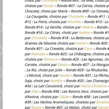
choisi par
Christelle
– Ronde #05 : Le Miel, choisi p
choisie par
Sarah
– Ronde #07 : La Cerise, choisie 
Chocolat, choisi par Marie – Ronde #09 : La Tomate
: La Courgette, choisie par
Christelle
– Ronde #11 : L
#12 : La Poire, choisie par
Michèle
– Ronde #13 : La
Ronde #14 : La Vanille, choisie par
Hélène
– Ronde #
Ronde #16 : Le Citron, choisi par
Salima
– Ronde #17
par
Christelle
– Ronde #18 : La Betterave, choisie p
Graines de Sésame choisis par
Soulef
– Ronde #20 :
Ronde #21 : La Crevette, choisie par
Coco
– Ronde #
par
Nathalie
– Ronde #23 : La Châtaigne, choisie p
choisie par
Florence
– Ronde #25 : Les Agrumes, ch
Carotte, choisie par
Samia
– Ronde #27 : La Mangue
: Le Riz, choisi par Julie – Ronde #29 : La Rhubarbe,
: L’Abricot, choisi par
Soulef
– Ronde #31 : La Pêche,
Soja, choisi par
Aurélie
– Ronde #33 : Les Champign
#34 : Le Lait Concentré, choisi par
Marie-Christine
–
par
Zika
– Ronde #36 : Les Raisins Secs, choisis par
d’Avoine, choisis par
Cécile
– Ronde #38 : Les Lentil
#39 : Les Herbes Aromatiques, choisies par
Émelin
par
Élodie
– Ronde #41: Le Melon, choisi par
Samar