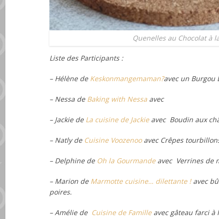
Quenelles au Chocolat à l
Liste des Participants :
– Hélène de
Keskonmangemaman?
avec un Burgou 
– Nessa de
Baking with Nessa
avec
– Jackie de
La cuisine de Jackie
avec
Boudin aux ch
– Natly de
Cuisine Voozenoo
avec Crêpes tourbillo
– Delphine de
Oh la Gourmande
avec Verrines de m
– Marion de
Marmotte cuisine… dilettante !
avec
bû
poires.
– Amélie de
Cuisine de Famille
avec
gâteau farci à