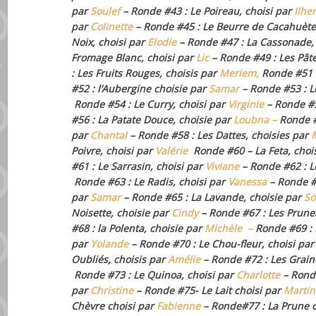
par
Soulef
– Ronde #43 : Le Poireau, choisi par
Ilhe
par
Colinette
– Ronde #45 : Le Beurre de Cacahuète
Noix, choisi par
Elodie
– Ronde #47 : La Cassonade,
Fromage Blanc, choisi par
Lic
– Ronde #49 : Les Pâte
: Les Fruits Rouges, choisis par
Meriem,
Ronde #51 :
#52 : l’Aubergine choisie par
Samar
– Ronde #53 : L
Ronde #54 : Le Curry, choisi par
Virginie
– Ronde #5
#56 : La Patate Douce, choisie par
Loubna –
Ronde #
par
Chantal
– Ronde #58 : Les Dattes, choisies par
Poivre, choisi par
Valérie
Ronde #60 – La Feta, choi
#61 : Le Sarrasin, choisi par
Viviane
– Ronde #62 : L
Ronde #63 : Le Radis, choisi par
Vanessa
– Ronde #
par
Samar
– Ronde #65 : La Lavande, choisie par
So
Noisette, choisie par
Cindy
– Ronde #67 : Les Prune
#68 : la Polenta, choisie par
Michèle
–
Ronde #69 : 
par
Yolande
– Ronde #70 : Le Chou-fleur, choisi pa
Oubliés, choisis par
Amélie
– Ronde #72 : Les Grain
Ronde #73 : Le Quinoa, choisi par
Charlotte
– Rond
par
Christine
– Ronde #75- Le Lait choisi par
Marti
Chèvre choisi par
Fabienne
– Ronde#77 : La Prune 