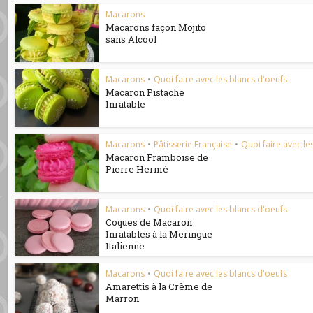
Macarons
Macarons façon Mojito
sans Alcool
Macarons
•
Quoi faire avec les blancs d'oeufs
Macaron Pistache
Inratable
Macarons
•
Pâtisserie Française
•
Quoi faire avec le
Macaron Framboise de
Pierre Hermé
Macarons
•
Quoi faire avec les blancs d'oeufs
Coques de Macaron
Inratables à la Meringue
Italienne
Macarons
•
Quoi faire avec les blancs d'oeufs
Amarettis à la Crème de
Marron