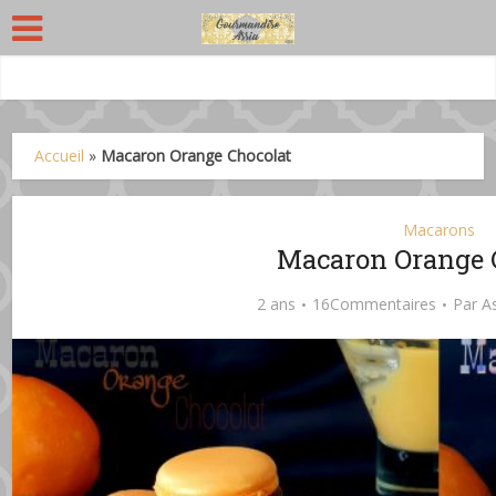
Accueil
»
Macaron Orange Chocolat
Macarons
Macaron Orange 
2 ans
16Commentaires
Par
A