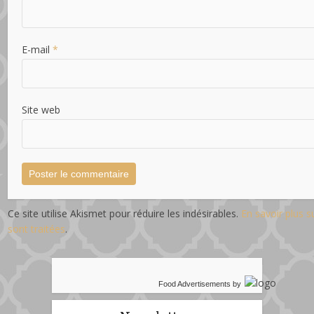
E-mail
*
Site web
Ce site utilise Akismet pour réduire les indésirables.
En savoir plus 
sont traitées
.
Food Advertisements
by