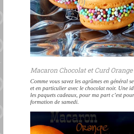
Macaron Chocolat et Curd Orange
Comme vous savez les agrûmes en général se 
et en particulier avec le chocolat noir.
Une id
les paquets cadeaux, pour ma part c’est pour 
formation de samedi
.