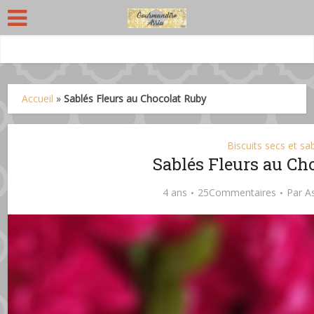
Accueil
»
Sablés Fleurs au Chocolat Ruby
Biscuits secs et sa
Sablés Fleurs au Ch
4 ans
25Commentaires
Par
A