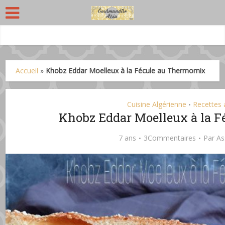
Accueil
»
Khobz Eddar Moelleux à la Fécule au Thermomix
Cuisine Algérienne
Recettes
•
Khobz Eddar Moelleux à la 
7 ans
3Commentaires
Par
As