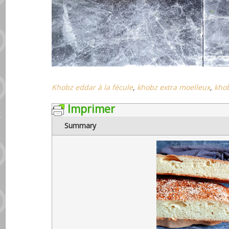
Khobz eddar à la fécule
,
khobz extra moelleux
,
khob
Imprimer
Summary