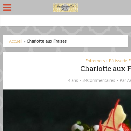
Accueil
»
Charlotte aux Fraises
Entremets
Pâtisserie 
•
Charlotte aux 
4 ans
34Commentaires
Par
A